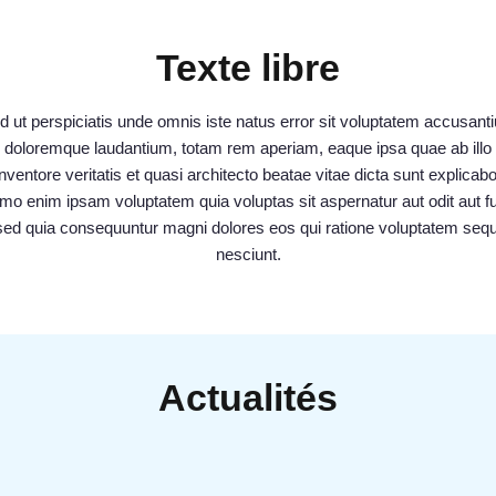
Texte libre
d ut perspiciatis unde omnis iste natus error sit voluptatem accusant
doloremque laudantium, totam rem aperiam, eaque ipsa quae ab illo
inventore veritatis et quasi architecto beatae vitae dicta sunt explicabo
o enim ipsam voluptatem quia voluptas sit aspernatur aut odit aut fu
sed quia consequuntur magni dolores eos qui ratione voluptatem sequ
nesciunt.
Actualités