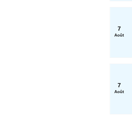
7
Août
7
Août