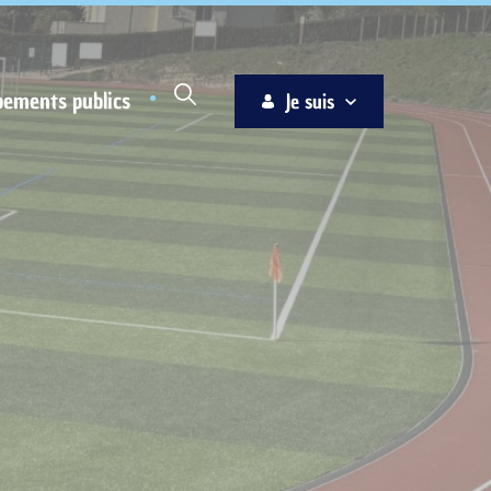
pements publics
Je suis
Habitant
Associations
Jeune
Entreprise
Ainé
Nouvel