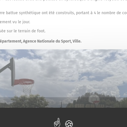
rre battue synthétique ont été construits, portant à 4 le nombre de co
ement vu le jour.
e sur le terrain de foot.
Département, Agence Nationale du Sport, Ville.