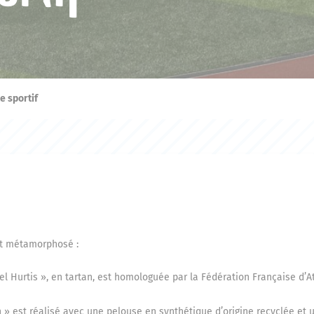
 sportif
st métamorphosé :
iel Hurtis », en tartan, est homologuée par la Fédération Française d’
n » est réalisé avec une pelouse en synthétique d’origine recyclée et 