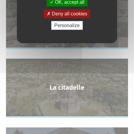
OK, accept all
La concathédrale Notre-
Deny all cookies
Dame-du-Bourguet
Personalize
La citadelle