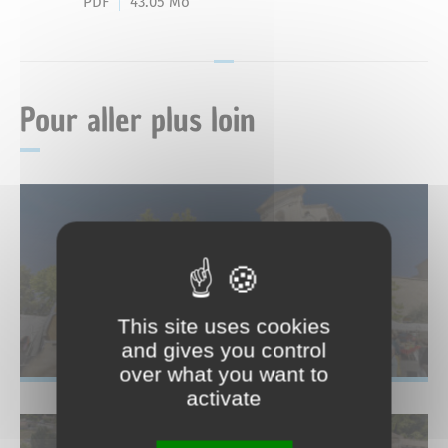
Mariage
PDF
43.05 Mo
Service-public.fr
Des actions fortes
Livret de famille
Espace Naturel Sensible des Mourres
Pour aller plus loin
Recensement des jeunes
Consignes de tri
Reconnaissance d’un enfant
Déchèteries
La place du Bourguet
This site uses cookies
and gives you control
over what you want to
activate