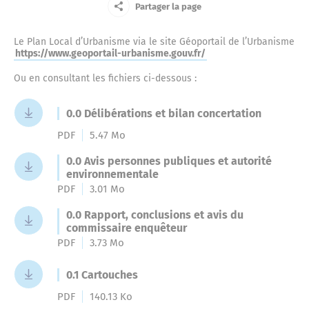
Le Centre Communal d’Action Sociale
Partager la page
Jeune
La mémoire résistante
La place du Bourguet
Le Plan Local d’Urbanisme via le site Géoportail de l’Urbanisme
Le marché du lundi
Centre de soins non programmés
Entreprise
https://www.geoportail-urbanisme.gouv.fr/
Petite enfance
La défense passive
Ou en consultant les fichiers ci-dessous :
La concathédrale Notre-Dame-du-Bourguet
Ainé
Actes administratifs
Complexe sportif
Ecoles et cantine
0.0 Délibérations et bilan concertation
L’ancienne prison
Nouvel arrivant
PDF
5.47 Mo
La citadelle
Compte-rendus du Conseil municipal
Vos élus
Cour des artisans
0.0 Avis personnes publiques et autorité
Police municipale
Touriste
environnementale
L’ancienne gendarmerie de Forcalquier
PDF
3.01 Mo
Le couvent des Cordeliers
Délibérations
Le maire
Annuaire des commerces
Halte routière
0.0 Rapport, conclusions et avis du
Culture
commissaire enquêteur
Marius l’imprimeur
PDF
3.73 Mo
La fontaine et la place Jeanne d’Arc
Les arrêtés
Conseil municipal
Marchés publics
Le musée municipal
Jardin d’enfants
Urbanisme
0.1 Cartouches
Le Capitaine Alexandre
PDF
140.13 Ko
La place Saint-Michel
Les décisions
Le conseil municipal des Jeunes et des Enfants
Exposition permanente