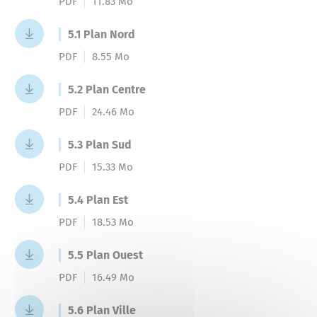
Mariage
PDF
11.83 Mo
Service-public.fr
Des actions fortes
5.1 Plan Nord
Livret de famille
PDF
8.55 Mo
Espace Naturel Sensible des Mourres
5.2 Plan Centre
Recensement des jeunes
PDF
24.46 Mo
Consignes de tri
5.3 Plan Sud
Reconnaissance d’un enfant
PDF
15.33 Mo
Déchèteries
5.4 Plan Est
PDF
18.53 Mo
5.5 Plan Ouest
PDF
16.49 Mo
5.6 Plan Ville