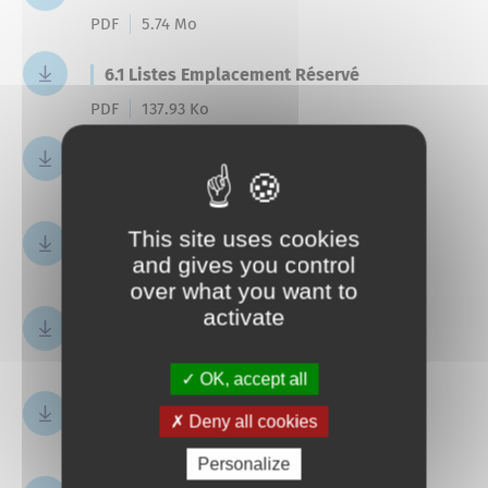
PDF
5.74 Mo
6.1 Listes Emplacement Réservé
PDF
137.93 Ko
6.1a Extrait planches cadastrales CD04
PDF
3.39 Mo
This site uses cookies
6.2 DPU
and gives you control
PDF
46.58 Ko
over what you want to
activate
6.3 INFRA SONORES
PDF
296.86 Ko
OK, accept all
6.4 PUP
Deny all cookies
PDF
3.50 Mo
Personalize