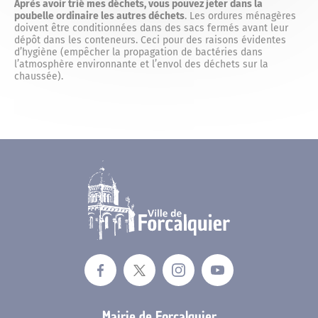
Mariage
Après avoir trié mes déchets, vous pouvez jeter dans la
Service-public.fr
Des actions fortes
poubelle ordinaire les autres déchets
. Les ordures ménagères
doivent être conditionnées dans des sacs fermés avant leur
dépôt dans les conteneurs. Ceci pour des raisons évidentes
d’hygiène (empêcher la propagation de bactéries dans
Livret de famille
l’atmosphère environnante et l’envol des déchets sur la
Espace Naturel Sensible des Mourres
chaussée).
Recensement des jeunes
Consignes de tri
Reconnaissance d’un enfant
Déchèteries
Mairie de Forcalquier