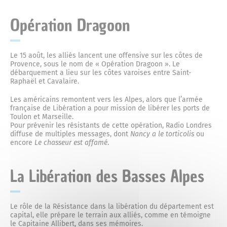
Emploi
Programmation culturelle
Le service urbanisme
Musée municipal
Animations
Opération Dragoon
Les baraques militaires
Exposition temporaire
Nos publications
Cinéma Le Bourguet
Démarches
Parking des Cordeliers
Vie associative et sport
Le 15 août, les alliés lancent une offensive sur les côtes de
Provence, sous le nom de « Opération Dragoon ». Le
La poudrière Lucrèce
Services
débarquement a lieu sur les côtes varoises entre Saint-
Plan interactif de Forcalquier
La médiathèque
Plan Local d’Urbanisme
Les installations sportives
Raphaël et Cavalaire.
Population - Etat Civil
Les américains remontent vers les Alpes, alors que l’armée
Les fusillés du 8 juin 1944
française de Libération a pour mission de libérer les ports de
Scolaires
Toulon et Marseille.
Mon adresse
Vie associative
Elections
Pour prévenir les résistants de cette opération, Radio Londres
Développement durable
diffuse de multiples messages, dont
Nancy a le torticolis
ou
19 août 1944 : la libération
encore
Le chasseur est affamé
.
Etat Civil
Les cours d’école plus vertes
Les salles
La Libération des Basses Alpes
La fête de la Libération
Demande d’actes
Vos papiers d’identité
Le frigo solidaire
Opération programmée d’amélioration de l’habitat
Le rôle de la Résistance dans la libération du département est
capital, elle prépare le terrain aux alliés, comme en témoigne
(OPAH)
le Capitaine Allibert, dans ses mémoires.