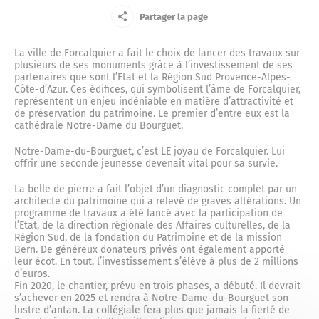
Le Centre Communal d’Action Sociale
Jeune
Partager la page
La mémoire résistante
La place du Bourguet
Le marché du lundi
Centre de soins non programmés
Entreprise
La ville de Forcalquier a fait le choix de lancer des travaux sur
Petite enfance
plusieurs de ses monuments grâce à l’investissement de ses
partenaires que sont l’Etat et la Région Sud Provence-Alpes-
La défense passive
Côte-d’Azur. Ces édifices, qui symbolisent l’âme de Forcalquier,
La concathédrale Notre-Dame-du-Bourguet
Ainé
Actes administratifs
Complexe sportif
représentent un enjeu indéniable en matière d’attractivité et
Ecoles et cantine
de préservation du patrimoine. Le premier d’entre eux est la
cathédrale Notre-Dame du Bourguet.
L’ancienne prison
Nouvel arrivant
La citadelle
Compte-rendus du Conseil municipal
Notre-Dame-du-Bourguet, c’est LE joyau de Forcalquier. Lui
Vos élus
Cour des artisans
offrir une seconde jeunesse devenait vital pour sa survie.
Police municipale
Touriste
La belle de pierre a fait l’objet d’un diagnostic complet par un
L’ancienne gendarmerie de Forcalquier
Le couvent des Cordeliers
Délibérations
Le maire
architecte du patrimoine qui a relevé de graves altérations. Un
Annuaire des commerces
Halte routière
programme de travaux a été lancé avec la participation de
Culture
l’Etat, de la direction régionale des Affaires culturelles, de la
Région Sud, de la fondation du Patrimoine et de la mission
Marius l’imprimeur
Bern. De généreux donateurs privés ont également apporté
La fontaine et la place Jeanne d’Arc
Les arrêtés
Conseil municipal
leur écot. En tout, l’investissement s’élève à plus de 2 millions
Marchés publics
Le musée municipal
Jardin d’enfants
d’euros.
Urbanisme
Fin 2020, le chantier, prévu en trois phases, a débuté. Il devrait
s’achever en 2025 et rendra à Notre-Dame-du-Bourguet son
Le Capitaine Alexandre
La place Saint-Michel
Les décisions
Le conseil municipal des Jeunes et des Enfants
Exposition permanente
lustre d’antan. La collégiale fera plus que jamais la fierté de