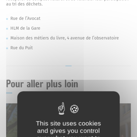
Mariage
au tri des déchets.
Service-public.fr
Des actions fortes
Rue de l’Avocat
Livret de famille
HLM de la Gare
Espace Naturel Sensible des Mourres
Maison des métiers du livre, 4 avenue de l’observatoire
Recensement des jeunes
Rue du Puit
Consignes de tri
Reconnaissance d’un enfant
Déchèteries
Pour aller plus loin
This site uses cookies
and gives you control
Les cours d’école plus vertes