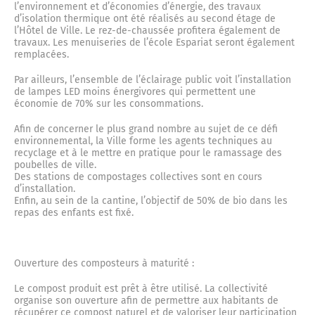
Emploi
Programmation culturelle
Le service urbanisme
Musée municipal
l’environnement et d’économies d’énergie, des travaux
Animations
d’isolation thermique ont été réalisés au second étage de
l’Hôtel de Ville. Le rez-de-chaussée profitera également de
Les baraques militaires
travaux. Les menuiseries de l’école Espariat seront également
Exposition temporaire
remplacées.
Nos publications
Cinéma Le Bourguet
Démarches
Parking des Cordeliers
Vie associative et sport
Par ailleurs, l’ensemble de l’éclairage public voit l’installation
La poudrière Lucrèce
de lampes LED moins énergivores qui permettent une
Services
économie de 70% sur les consommations.
Plan interactif de Forcalquier
La médiathèque
Plan Local d’Urbanisme
Les installations sportives
Population - Etat Civil
Afin de concerner le plus grand nombre au sujet de ce défi
environnemental, la Ville forme les agents techniques au
Les fusillés du 8 juin 1944
recyclage et à le mettre en pratique pour le ramassage des
Scolaires
Mon adresse
Vie associative
Elections
poubelles de ville.
Développement durable
Des stations de compostages collectives sont en cours
d’installation.
19 août 1944 : la libération
Enfin, au sein de la cantine, l’objectif de 50% de bio dans les
repas des enfants est fixé.
Etat Civil
Les cours d’école plus vertes
Les salles
La fête de la Libération
Demande d’actes
Ouverture des composteurs à maturité :
Vos papiers d’identité
Le frigo solidaire
Opération programmée d’amélioration de l’habitat
Le compost produit est prêt à être utilisé. La collectivité
(OPAH)
organise son ouverture afin de permettre aux habitants de
récupérer ce compost naturel et de valoriser leur participation