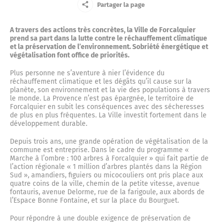
Le Centre Communal d’Action Sociale
Partager la page
Jeune
La mémoire résistante
La place du Bourguet
A travers des actions très concrètes, la Ville de Forcalquier
Le marché du lundi
Centre de soins non programmés
Entreprise
prend sa part dans la lutte contre le réchauffement climatique
Petite enfance
et la préservation de l’environnement. Sobriété énergétique et
végétalisation font office de priorités.
La défense passive
La concathédrale Notre-Dame-du-Bourguet
Ainé
Actes administratifs
Complexe sportif
Plus personne ne s’aventure à nier l’évidence du
Ecoles et cantine
réchauffement climatique et les dégâts qu’il cause sur la
planète, son environnement et la vie des populations à travers
L’ancienne prison
Nouvel arrivant
le monde. La Provence n’est pas épargnée, le territoire de
La citadelle
Compte-rendus du Conseil municipal
Forcalquier en subit les conséquences avec des sécheresses
Vos élus
Cour des artisans
de plus en plus fréquentes. La Ville investit fortement dans le
Police municipale
Touriste
développement durable.
L’ancienne gendarmerie de Forcalquier
Le couvent des Cordeliers
Délibérations
Le maire
Depuis trois ans, une grande opération de végétalisation de la
Annuaire des commerces
Halte routière
commune est entreprise. Dans le cadre du programme «
Culture
Marche à l’ombre : 100 arbres à Forcalquier » qui fait partie de
l’action régionale « 1 million d’arbres plantés dans la Région
Marius l’imprimeur
Sud », amandiers, figuiers ou micocouliers ont pris place aux
La fontaine et la place Jeanne d’Arc
Les arrêtés
Conseil municipal
quatre coins de la ville, chemin de la petite vitesse, avenue
Marchés publics
Le musée municipal
Jardin d’enfants
fontauris, avenue Delorme, rue de la farigoule, aux abords de
Urbanisme
l’Espace Bonne Fontaine, et sur la place du Bourguet.
Le Capitaine Alexandre
La place Saint-Michel
Les décisions
Le conseil municipal des Jeunes et des Enfants
Exposition permanente
Pour répondre à une double exigence de préservation de