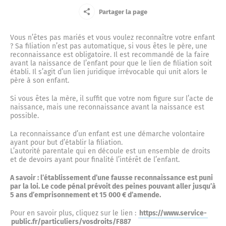
Le Centre Communal d’Action Sociale
Jeune
Partager la page
La mémoire résistante
La place du Bourguet
Le marché du lundi
Centre de soins non programmés
Entreprise
Vous n’êtes pas mariés et vous voulez reconnaître votre enfant
Petite enfance
? Sa filiation n’est pas automatique, si vous êtes le père, une
reconnaissance est obligatoire. Il est recommandé de la faire
La défense passive
avant la naissance de l’enfant pour que le lien de filiation soit
La concathédrale Notre-Dame-du-Bourguet
Ainé
Actes administratifs
Complexe sportif
établi. Il s’agit d’un lien juridique irrévocable qui unit alors le
Ecoles et cantine
père à son enfant.
L’ancienne prison
Nouvel arrivant
Si vous êtes la mère, il suffit que votre nom figure sur l’acte de
La citadelle
Compte-rendus du Conseil municipal
naissance, mais une reconnaissance avant la naissance est
Vos élus
Cour des artisans
possible.
Police municipale
Touriste
La reconnaissance d’un enfant est une démarche volontaire
L’ancienne gendarmerie de Forcalquier
Le couvent des Cordeliers
Délibérations
Le maire
ayant pour but d’établir la filiation.
Annuaire des commerces
Halte routière
L’autorité parentale qui en découle est un ensemble de droits
Culture
et de devoirs ayant pour finalité l’intérêt de l’enfant.
Marius l’imprimeur
A savoir : l’établissement d’une fausse reconnaissance est puni
La fontaine et la place Jeanne d’Arc
Les arrêtés
Conseil municipal
par la loi. Le code pénal prévoit des peines pouvant aller jusqu’à
Marchés publics
Le musée municipal
Jardin d’enfants
5 ans d’emprisonnement et 15 000 € d’amende.
Urbanisme
Le Capitaine Alexandre
Pour en savoir plus, cliquez sur le lien :
https://www.service-
La place Saint-Michel
Les décisions
Le conseil municipal des Jeunes et des Enfants
Exposition permanente
public.fr/particuliers/vosdroits/F887