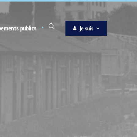
pements publics
Je suis
Habitant
Associations
Jeune
Entreprise
Ainé
Nouvel