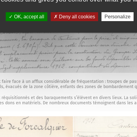
OK, accept all
Deny all cookies
Personalize
it faire face à un afflux considérable de fréquentation : troupes de pa
nols, évacués de la zone côtière, enfants des zones de bombardement qui
équisitionnés et des baraquements s’élèvent en divers lieux. La soli
des dons en matériels. De nombreux documents témoignent dans les ar