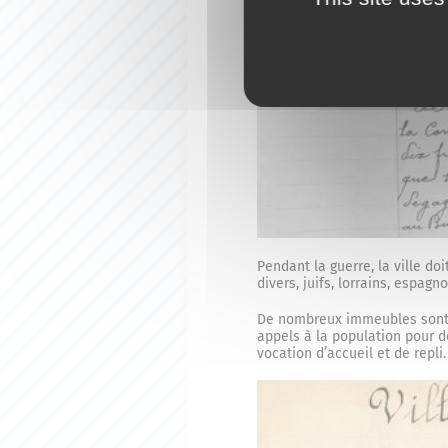
Pendant la guerre, la ville do
divers, juifs, lorrains, espag
De nombreux immeubles sont r
appels à la population pour 
vocation d’accueil et de repli.