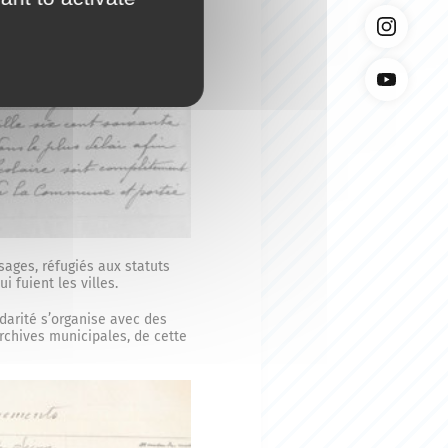
ssages, réfugiés aux statuts
 fuient les villes.
darité s’organise avec des
chives municipales, de cette