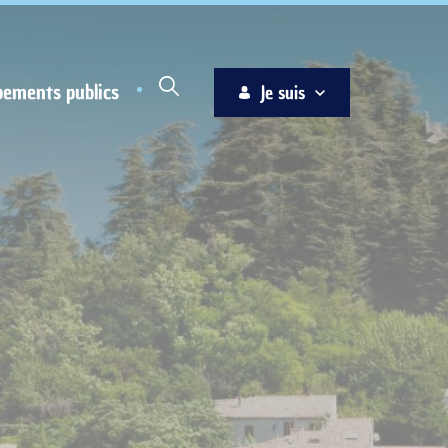
pements publics
Je suis
Habitant
Associations
Jeune
Entreprise
Ainé
Nouvel