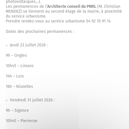
Mariage
photovoltaïques…).
Service-public.fr
Des actions fortes
Les permanences de l’
Architecte conseil du PNRL
(M. Christian
MENDEZ) se tiennent au second étage de la mairie, à proximité
du service urbanisme.
Prendre rendez-vous au service urbanisme 04 92 70 91 14
Livret de famille
Espace Naturel Sensible des Mourres
Dates des prochaines permanences :
Recensement des jeunes
Jeudi 23 juillet 2026 :
Consignes de tri
9h – Ongles
10h45 – Limans
Reconnaissance d’un enfant
Déchèteries
14h – Lurs
16h – Niozelles
Vendredi 31 juillet 2026 :
9h – Sigonce
10h45 – Pierrerue