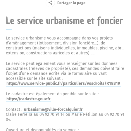
Le Centre Communal d’Action Sociale
Partager la page
Jeune
La mémoire résistante
La place du Bourguet
Le service urbanisme et foncier
Le marché du lundi
Centre de soins non programmés
Entreprise
Petite enfance
La défense passive
La concathédrale Notre-Dame-du-Bourguet
Le service urbanisme vous accompagne dans vos projets
Ainé
Actes administratifs
Complexe sportif
d’aménagement (lotissement, division foncière…), de
Ecoles et cantine
constructions (maisons individuelles, immeubles, piscine, abri,
extension, constructions agricoles et autres) ….
L’ancienne prison
Nouvel arrivant
La citadelle
Compte-rendus du Conseil municipal
Le service peut également vous renseigner sur les données
Vos élus
Cour des artisans
Police municipale
cadastrales (relevés de propriété), ces demandes doivent faire
Touriste
l’objet d’une demande écrite via le formulaire suivant
L’ancienne gendarmerie de Forcalquier
accessible sur le site suivant :
Le couvent des Cordeliers
Délibérations
Le maire
https://www.service-public.fr/particuliers/vosdroits/R18819
Annuaire des commerces
Halte routière
Culture
Le cadastre est également disponible sur le site :
https://cadastre.gouv.fr
Marius l’imprimeur
La fontaine et la place Jeanne d’Arc
Les arrêtés
Conseil municipal
Marchés publics
Le musée municipal
Jardin d’enfants
Contact :
urbanisme@ville-forcalquier.fr
Urbanisme
Claire Ferreira au 04 92 70 91 14 ou Marie Pétillon au 04 92 70 91
04.
Le Capitaine Alexandre
La place Saint-Michel
Les décisions
Le conseil municipal des Jeunes et des Enfants
Exposition permanente
Ouverture et disponibilités du service :