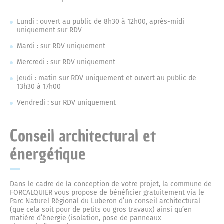
Emploi
Programmation culturelle
Le service urbanisme
Musée municipal
Animations
Lundi : ouvert au public de 8h30 à 12h00, après-midi
Les baraques militaires
uniquement sur RDV
Exposition temporaire
Nos publications
Cinéma Le Bourguet
Démarches
Parking des Cordeliers
Mardi : sur RDV uniquement
Vie associative et sport
Mercredi : sur RDV uniquement
La poudrière Lucrèce
Services
Plan interactif de Forcalquier
La médiathèque
Plan Local d’Urbanisme
Les installations sportives
Jeudi : matin sur RDV uniquement et ouvert au public de
Population - Etat Civil
13h30 à 17h00
Les fusillés du 8 juin 1944
Vendredi : sur RDV uniquement
Scolaires
Mon adresse
Vie associative
Elections
Développement durable
Conseil architectural et
19 août 1944 : la libération
énergétique
Etat Civil
Les cours d’école plus vertes
Les salles
La fête de la Libération
Dans le cadre de la conception de votre projet, la commune de
Demande d’actes
FORCALQUIER vous propose de bénéficier gratuitement via le
Vos papiers d’identité
Le frigo solidaire
Opération programmée d’amélioration de l’habitat
Parc Naturel Régional du Luberon d’un conseil architectural
(que cela soit pour de petits ou gros travaux) ainsi qu’en
(OPAH)
matière d’énergie (isolation, pose de panneaux