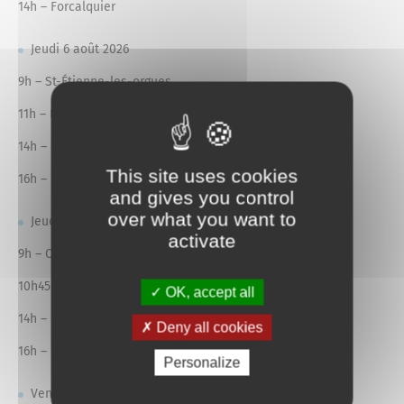
14h – Forcalquier
Jeudi 6 août 2026
9h – St-Étienne-les-orgues
11h – Limans
14h – Forcalquier
This site uses cookies
16h – Lurs
and gives you control
over what you want to
Jeudi 3 septembre 2026
activate
9h – Ongles
10h45 – Limans
OK, accept all
14h – Forcalquier
Deny all cookies
16h – Lurs
Personalize
Vendredi 25 septembre 2026