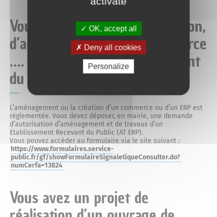
activate
Mariage
Service-public.fr
Des actions fortes
Vous avez un projet de création,
OK, accept all
d’aménagement, d’un commerce
Livret de famille
Espace Naturel Sensible des Mourres
Deny all cookies
…. d’un établissement recevant
Personalize
du public
Recensement des jeunes
Consignes de tri
L’aménagement ou la création d’un commerce ou d’un ERP est
Reconnaissance d’un enfant
réglementée. Vous devez déposer, en mairie, une demande
Déchèteries
d’autorisation d’aménagement et de travaux d’un
Etablissement Recevant du Public (AT ERP).
Vous pouvez accéder au formulaire via le site suivant :
https://www.formulaires.service-
public.fr/gf/showFormulaireSignaletiqueConsulter.do?
numCerfa=13824
Vous avez un projet de
réalisation d’un ouvrage de