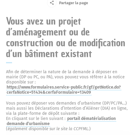
Le Centre Communal d’Action Sociale
Partager la page
Jeune
La mémoire résistante
La place du Bourguet
Vous avez un projet
Le marché du lundi
Centre de soins non programmés
Entreprise
Petite enfance
d’aménagement ou de
La défense passive
La concathédrale Notre-Dame-du-Bourguet
construction ou de modification
Ainé
Actes administratifs
Complexe sportif
Ecoles et cantine
d’un bâtiment existant
L’ancienne prison
Nouvel arrivant
La citadelle
Compte-rendus du Conseil municipal
Vos élus
Cour des artisans
Police municipale
Afin de déterminer la nature de la demande à déposer en
Touriste
mairie (DP ou PC, ou PA), vous pouvez vous référer à la notice
L’ancienne gendarmerie de Forcalquier
disponible sur :
Le couvent des Cordeliers
Délibérations
Le maire
https://www.formulaires.service-public.fr/gf/getNotice.do?
Annuaire des commerces
Halte routière
cerfaNotice=51434&cerfaFormulaire=13409
Culture
Vous pouvez déposer vos demandes d’urbanisme (DP/PC/PA…)
Marius l’imprimeur
La fontaine et la place Jeanne d’Arc
Les arrêtés
Conseil municipal
mais aussi les Déclarations d’Intention d’Aliéner (DIA) en ligne,
Marchés publics
Le musée municipal
Jardin d’enfants
via la plate-forme de dépôt suivante :
Urbanisme
En cliquant sur le lien suivant :
portail dématérialisation
demande d’urbanisme
Le Capitaine Alexandre
(
également disponible sur le site la CCPFML.
)
La place Saint-Michel
Les décisions
Le conseil municipal des Jeunes et des Enfants
Exposition permanente