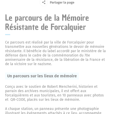
Le Centre Communal d’Action Sociale
Partager la page
Jeune
La mémoire résistante
La place du Bourguet
Le parcours de la Mémoire
Le marché du lundi
Centre de soins non programmés
Entreprise
Petite enfance
Résistante de Forcalquier
La défense passive
La concathédrale Notre-Dame-du-Bourguet
Ainé
Actes administratifs
Complexe sportif
Ecoles et cantine
Ce parcours est réalisé par la ville de Forcalquier pour
transmettre aux nouvelles générations le devoir de mémoire
L’ancienne prison
Nouvel arrivant
résistante. Il bénéficie du label accordé par le ministère de la
La citadelle
Compte-rendus du Conseil municipal
défense dans le cadre de la commémoration du 70e
Vos élus
Cour des artisans
Police municipale
anniversaire de la résistance, de la libération de la France et
Touriste
de la victoire sur le nazisme.
L’ancienne gendarmerie de Forcalquier
Le couvent des Cordeliers
Délibérations
Le maire
Annuaire des commerces
Halte routière
Un parcours sur les lieux de mémoire
Culture
Conçu avec le soutien de Robert Mencherini, historien et
Marius l’imprimeur
parrain des archives municipales, il est offert aux
La fontaine et la place Jeanne d’Arc
Les arrêtés
Conseil municipal
Marchés publics
Le musée municipal
Jardin d’enfants
forcalquiérens et aux touristes, en 10 panneaux avec photos
Urbanisme
et QR-CODE, placés sur les lieux de mémoire.
Le Capitaine Alexandre
A chaque station, un panneau présente une photographie
La place Saint-Michel
Les décisions
Le conseil municipal des Jeunes et des Enfants
Exposition permanente
illustrant les événements attachés à ce lieu, accompagnée