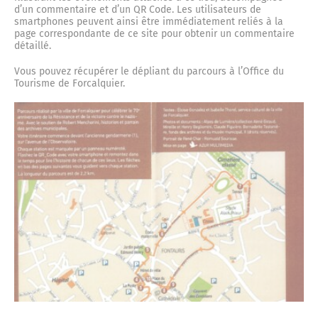
Emploi
Programmation culturelle
Le service urbanisme
Musée municipal
d’un commentaire et d’un QR Code. Les utilisateurs de
Animations
smartphones peuvent ainsi être immédiatement reliés à la
page correspondante de ce site pour obtenir un commentaire
Les baraques militaires
Exposition temporaire
détaillé.
Nos publications
Cinéma Le Bourguet
Démarches
Parking des Cordeliers
Vie associative et sport
Vous pouvez récupérer le dépliant du parcours à l’Office du
Tourisme de Forcalquier.
La poudrière Lucrèce
Services
Plan interactif de Forcalquier
La médiathèque
Plan Local d’Urbanisme
Les installations sportives
Population - Etat Civil
Les fusillés du 8 juin 1944
Scolaires
Mon adresse
Vie associative
Elections
Développement durable
19 août 1944 : la libération
Etat Civil
Les cours d’école plus vertes
Les salles
La fête de la Libération
Demande d’actes
Vos papiers d’identité
Le frigo solidaire
Opération programmée d’amélioration de l’habitat
(OPAH)