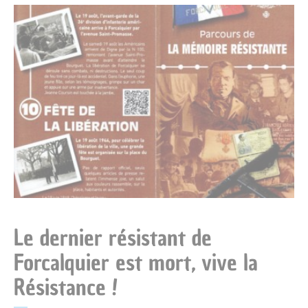
Mariage
Service-public.fr
Des actions fortes
Livret de famille
Espace Naturel Sensible des Mourres
Recensement des jeunes
Consignes de tri
Reconnaissance d’un enfant
Déchèteries
Le dernier résistant de
Forcalquier est mort, vive la
Résistance !