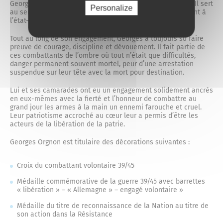
Georges passe la frontière franco-allemande le 16/04/45. Il sert
Personalize
au sein des troupes d’occupation en Allemagne notamment à
l’état-major du Wurtenberg jusqu’au 27/03/47.
Tout au long de son engagement, Georges a toujours su faire
preuve de courage, discipline et dévouement. Il fait partie de
ces combattants de l’ombre où tout n’était que difficultés,
danger permanent souvent mortel, peur d’une arrestation
suspendue sur leur tête avec la mort pour destination.
Lui et ses camarades ont eu un engagement solidement ancrés
en eux-mêmes avec la fierté et l’honneur de combattre au
grand jour les armes à la main un ennemi farouche et cruel.
Leur patriotisme accroché au cœur leur a permis d’être les
acteurs de la libération de la patrie.
Georges Orgnon est titulaire des décorations suivantes :
Croix du combattant volontaire 39/45
Médaille commémorative de la guerre 39/45 avec barrettes
« libération » – « Allemagne » – engagé volontaire »
Médaille du titre de reconnaissance de la Nation au titre de
son action dans la Résistance