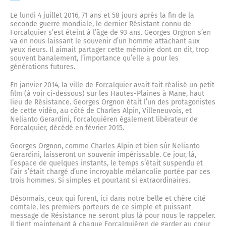
Le lundi 4 juillet 2016, 71 ans et 58 jours après la fin de la
seconde guerre mondiale, le dernier Résistant connu de
Forcalquier s’est éteint à l’âge de 93 ans. Georges Orgnon s’en
va en nous laissant le souvenir d’un homme attachant aux
yeux rieurs. Il aimait partager cette mémoire dont on dit, trop
souvent banalement, l’importance qu’elle a pour les
générations futures.
En janvier 2014, la ville de Forcalquier avait fait réalisé un petit
film (à voir ci-dessous) sur les Hautes-Plaines à Mane, haut
lieu de Résistance. Georges Orgnon était l’un des protagonistes
de cette vidéo, au côté de Charles Alpin, Villeneuvois, et
Nelianto Gerardini, Forcalquiéren également libérateur de
Forcalquier, décédé en février 2015.
Georges Orgnon, comme Charles Alpin et bien sûr Nelianto
Gerardini, laisseront un souvenir impérissable. Ce jour, là,
l’espace de quelques instants, le temps s’était suspendu et
l’air s’était chargé d’une incroyable mélancolie portée par ces
trois hommes. Si simples et pourtant si extraordinaires.
Désormais, ceux qui furent, ici dans notre belle et chère cité
comtale, les premiers porteurs de ce simple et puissant
message de Résistance ne seront plus là pour nous le rappeler.
Il tient maintenant à chaque Forcalquiéren de garder au cœur