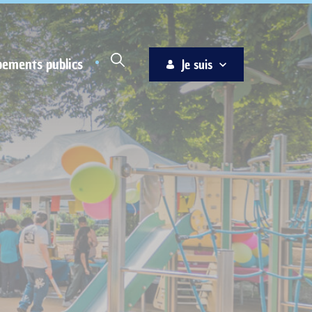
pements publics
Je suis
Habitant
Associations
Jeune
Entreprise
Ainé
Nouvel