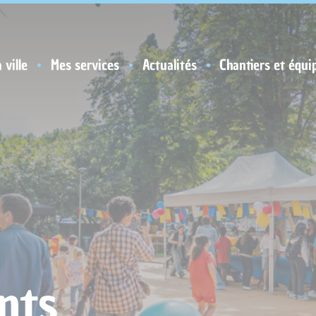
 ville
Mes services
Actualités
Chantiers et équi
nts