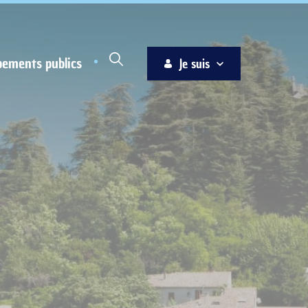
pements publics
Je suis
Habitant
Associations
Jeune
Entreprise
Ainé
Nouvel