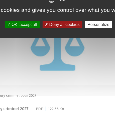
 cookies and gives you control over what you w
OK, accept all
Deny all cookies
Personalize
ury criminel pour 2027
y criminel 2027
PDF
122.56 Ko