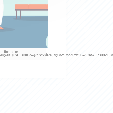
r illustration
DgWUzLJCZd3DXIrllUo4vJ2brAY2Vi4eK9ngYw7V0/5dcnmWOu4xDXnfWT0oXHr6YuUwD