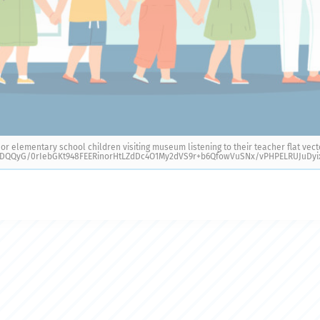
or elementary school children visiting museum listening to their teacher flat vecto
QQyG/0rIebGKt948FEERinorHtLZdDc4O1My2dVS9r+b6QfowVuSNx/vPHPELRUJuDyix