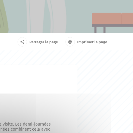
arrivant
Touriste
Partager la page
Imprimer la page
 visite. Les demi-journées
urnées combinent cela avec