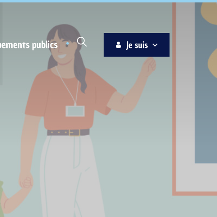
pements publics
Je suis
Habitant
Associations
Jeune
Entreprise
Ainé
Nouvel