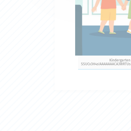
Kindergarten 
SSUCv3H4sIAAAAAAACA3WRTUsD