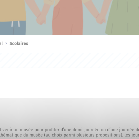
al
Scolaires
 venir au musée pour profiter d’une demi-journée ou d’une journée de
 thématique du musée (au choix parmi plusieurs propositions), les jo