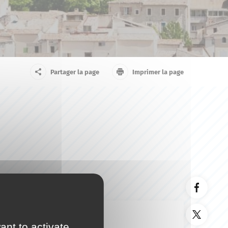
arrivant
Touriste
Partager la page
Imprimer la page
ant to activate