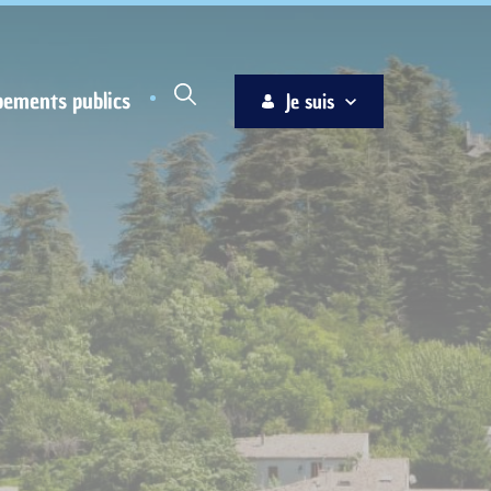
pements publics
Je suis
Habitant
Associations
Jeune
Entreprise
Ainé
Nouvel