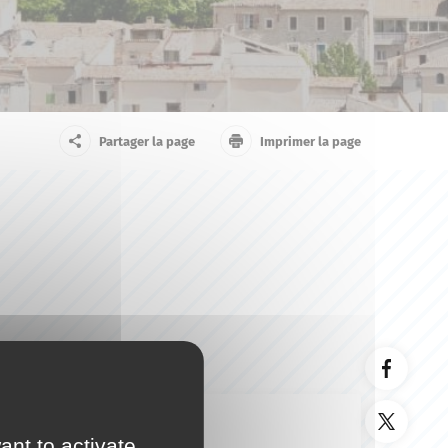
arrivant
Touriste
Partager la page
Imprimer la page
ant to activate