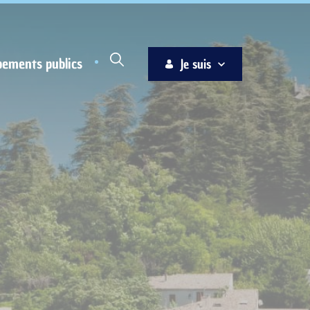
pements publics
Je suis
Habitant
Associations
Jeune
Entreprise
Ainé
Nouvel