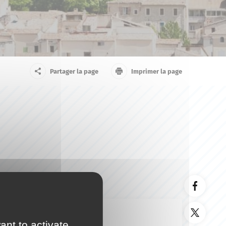
arrivant
Touriste
Partager la page
Imprimer la page
ant to activate