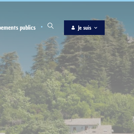
pements publics
Je suis
Habitant
Associations
Jeune
Entreprise
Ainé
Nouvel