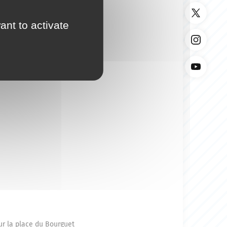
ant to activate
ur la place du Bourguet