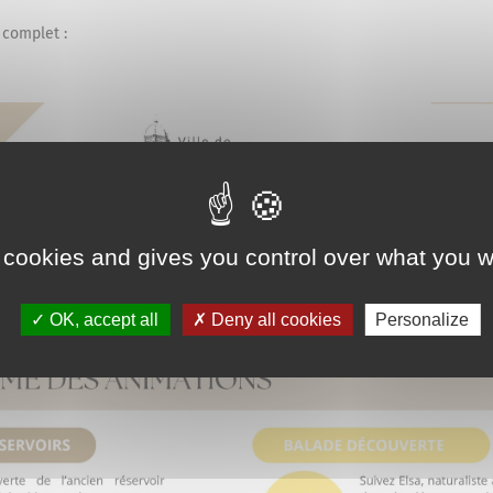
complet :
 cookies and gives you control over what you w
OK, accept all
Deny all cookies
Personalize