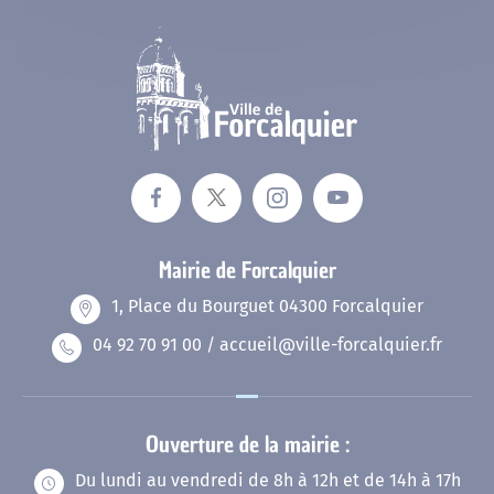
Mariage
Service-public.fr
Des actions fortes
Livret de famille
Espace Naturel Sensible des Mourres
Recensement des jeunes
Consignes de tri
Reconnaissance d’un enfant
Mairie de Forcalquier
Déchèteries
1, Place du Bourguet 04300 Forcalquier
04 92 70 91 00 / accueil@ville-forcalquier.fr
Ouverture de la mairie :
Du lundi au vendredi de 8h à 12h et de 14h à 17h