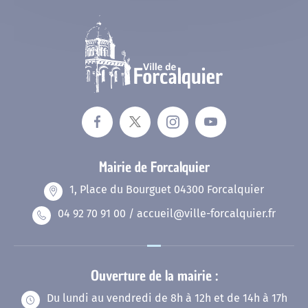
Mariage
Service-public.fr
Des actions fortes
Livret de famille
Espace Naturel Sensible des Mourres
Recensement des jeunes
Consignes de tri
Reconnaissance d’un enfant
Mairie de Forcalquier
Déchèteries
1, Place du Bourguet 04300 Forcalquier
04 92 70 91 00 / accueil@ville-forcalquier.fr
Ouverture de la mairie :
Du lundi au vendredi de 8h à 12h et de 14h à 17h