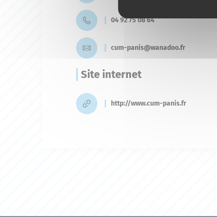
04 92 75 08 64
cum-panis@wanadoo.fr
Site internet
http://www.cum-panis.fr