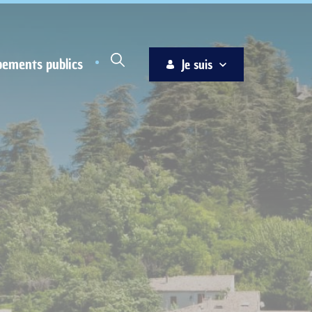
pements publics
Je suis
Habitant
Associations
Jeune
Entreprise
Ainé
Nouvel