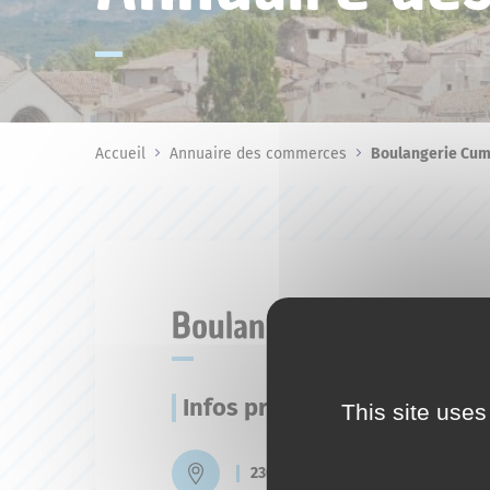
Accueil
Annuaire des commerces
Boulangerie Cum
Boulangerie CumPanis
Infos pratiques
This site uses
230 ZAE les Chalus -