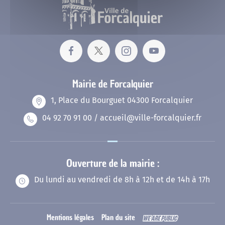
Emploi
Programmation culturelle
Le service urbanisme
Musée municipal
Animations
Les baraques militaires
Exposition temporaire
Nos publications
Cinéma Le Bourguet
Démarches
Parking des Cordeliers
Vie associative et sport
La poudrière Lucrèce
Services
Plan interactif de Forcalquier
La médiathèque
Plan Local d’Urbanisme
Les installations sportives
Mairie de Forcalquier
Population - Etat Civil
1, Place du Bourguet 04300 Forcalquier
Les fusillés du 8 juin 1944
Scolaires
04 92 70 91 00 / accueil@ville-forcalquier.fr
Mon adresse
Vie associative
Elections
Développement durable
19 août 1944 : la libération
Etat Civil
Les cours d’école plus vertes
Ouverture de la mairie :
Les salles
Du lundi au vendredi de 8h à 12h et de 14h à 17h
La fête de la Libération
Demande d’actes
Vos papiers d’identité
Le frigo solidaire
Opération programmée d’amélioration de l’habitat
(OPAH)
Mentions légales
Plan du site