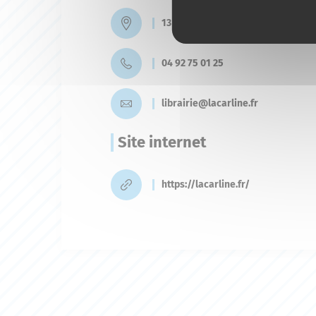
13 boulevard des Martyrs de la Ré
04 92 75 01 25
librairie@lacarline.fr
Site internet
https://lacarline.fr/