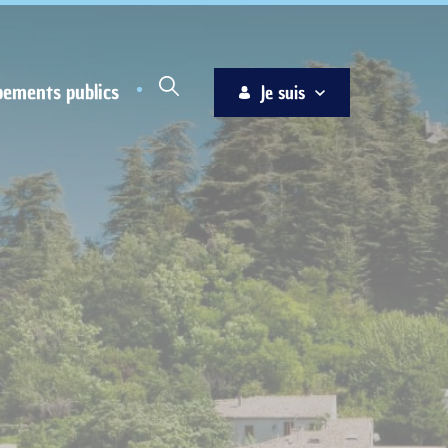
pements publics
Je suis
Habitant
Associations
Jeune
Entreprise
Ainé
Nouvel