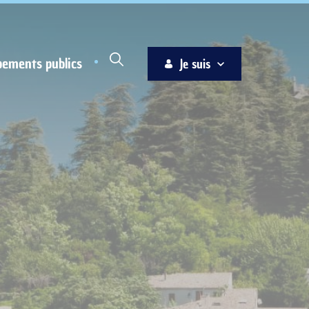
pements publics
Je suis
Habitant
Associations
Jeune
Entreprise
Ainé
Nouvel