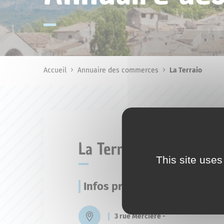
Accueil
Annuaire des commerces
La Terraio
La Terraio
This site uses
Infos pratiques
3 rue Mercière -