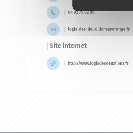
04 92 75 02 05
logis-des-deux-lions@orange.fr
Site internet
http://www.logisdesdeuxlions.fr