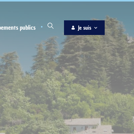
pements publics
Je suis
Habitant
Associations
Jeune
Entreprise
Ainé
Nouvel