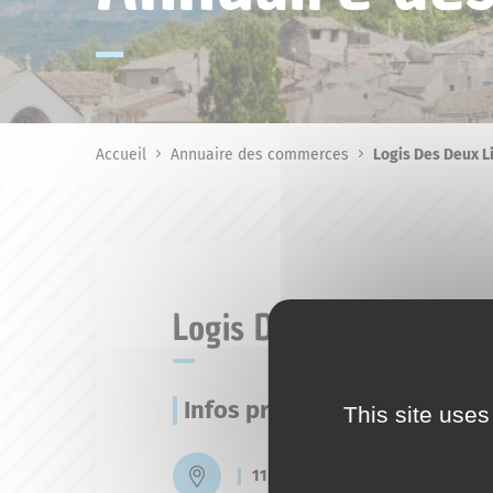
Accueil
Annuaire des commerces
Logis Des Deux L
Logis Des Deux Lions
Infos pratiques
This site uses
11 place du Bourguet -