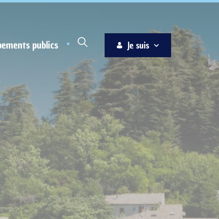
pements publics
Je suis
Habitant
Associations
Jeune
Entreprise
Ainé
Nouvel