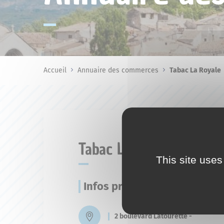
Accueil
Annuaire des commerces
Tabac La Royale
Tabac La Royale
This site uses
Infos pratiques
2 boulevard Latourette -