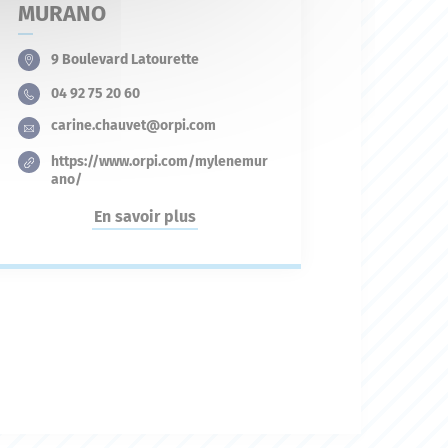
MURANO
9 Boulevard Latourette
04 92 75 20 60
carine.chauvet@orpi.com
https://www.orpi.com/mylenemur
ano/
En savoir plus