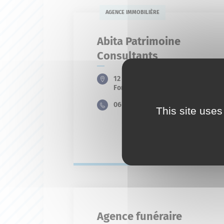
AGENCE IMMOBILIÈRE
Abita Patrimoine
Consultants
12 Lotissement Lucrece 11
Fontauris
06 58 20 00 12
This site uses
En savoir plus
Agence funéraire