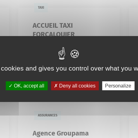
TAXI
ACCUEIL TAXI
FORCALQUIER
3 Impasse Lucrèce
06 20 67 58 62
 cookies and gives you control over what you w
accueiltaxiforcalquier04@gmail.c
om
En savoir plus
OK, accept all
Deny all cookies
Personalize
ASSURANCES
Agence Groupama