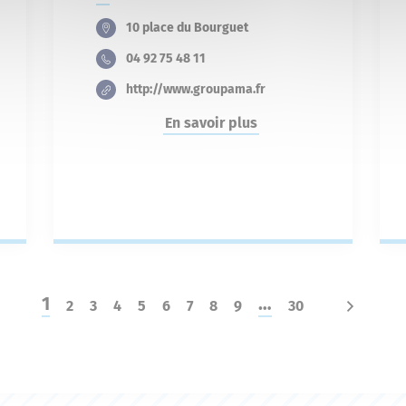
10 place du Bourguet
04 92 75 48 11
http://www.groupama.fr
En savoir plus
1
…
2
3
4
5
6
7
8
9
30