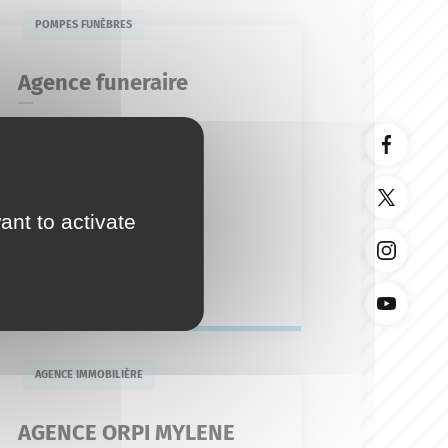
POMPES FUNÈBRES
Agence funeraire
7 avenue André
04 92 77 45 49
agence-funeraire-
olivier@orange.fr
ant to activate
En savoir plus
AGENCE IMMOBILIÈRE
AGENCE ORPI MYLENE