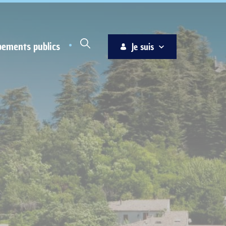
pements publics
Je suis
Habitant
Associations
Jeune
Entreprise
Ainé
Nouvel