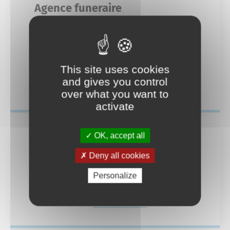
Mariage
Agence funeraire
Service-public.fr
Des actions fortes
7 avenue André
Livret de famille
Espace Naturel Sensible des Mourres
04 92 77 45 49
agence-funeraire-olivier@orange.fr
This site uses cookies
Recensement des jeunes
and gives you control
En savoir plus
Consignes de tri
over what you want to
activate
Reconnaissance d’un enfant
Déchèteries
OK, accept all
Deny all cookies
Agence funéraire
Personalize
7 avenue andré
En savoir plus