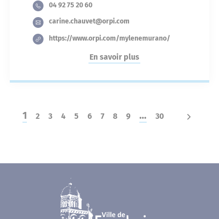
04 92 75 20 60
carine.chauvet@orpi.com
https://www.orpi.com/mylenemurano/
En savoir plus
1
…
2
3
4
5
6
7
8
9
30