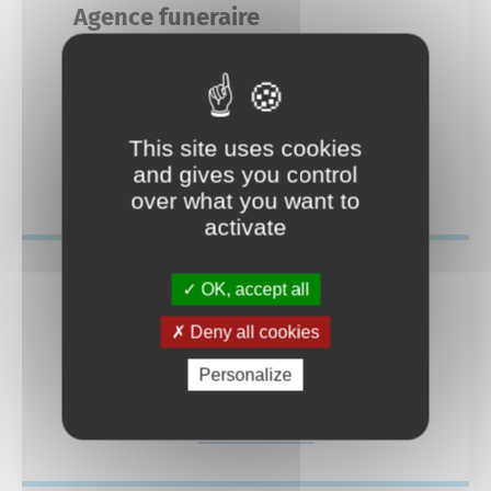
Mariage
Agence funeraire
Service-public.fr
Des actions fortes
7 avenue André
Livret de famille
Espace Naturel Sensible des Mourres
04 92 77 45 49
agence-funeraire-olivier@orange.fr
This site uses cookies
Recensement des jeunes
and gives you control
En savoir plus
Consignes de tri
over what you want to
activate
Reconnaissance d’un enfant
Déchèteries
OK, accept all
Deny all cookies
Agence funéraire
Personalize
7 avenue andré
En savoir plus