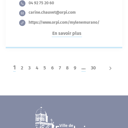
04 92 75 20 60
carine.chauvet@orpi.com
https://www.orpi.com/mylenemurano/
En savoir plus
1
…
2
3
4
5
6
7
8
9
30