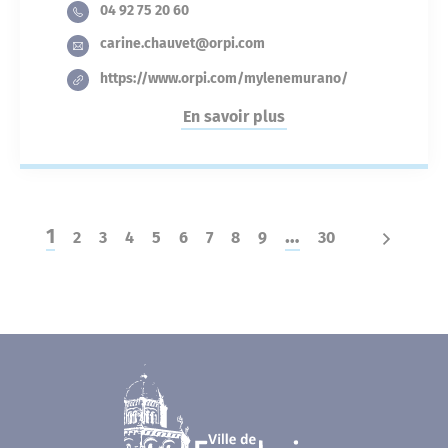
04 92 75 20 60
carine.chauvet@orpi.com
https://www.orpi.com/mylenemurano/
En savoir plus
1
…
2
3
4
5
6
7
8
9
30