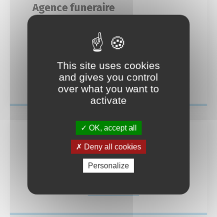
Mariage
Agence funeraire
Service-public.fr
Des actions fortes
7 avenue André
Livret de famille
Espace Naturel Sensible des Mourres
04 92 77 45 49
agence-funeraire-olivier@orange.fr
This site uses cookies
Recensement des jeunes
and gives you control
En savoir plus
Consignes de tri
over what you want to
activate
Reconnaissance d’un enfant
Déchèteries
OK, accept all
Deny all cookies
Agence funéraire
Personalize
7 avenue andré
En savoir plus