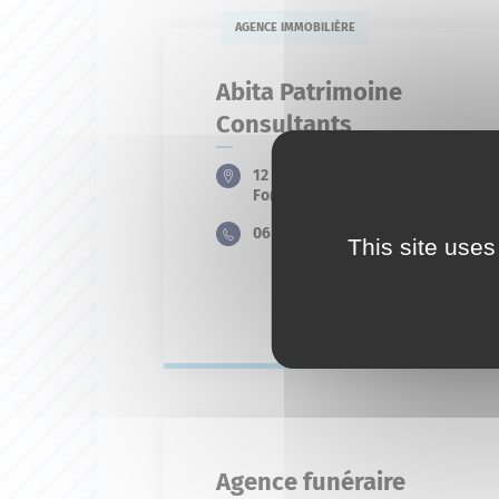
AGENCE IMMOBILIÈRE
Abita Patrimoine
Consultants
12 Lotissement Lucrece 11
Fontauris
06 58 20 00 12
This site uses
En savoir plus
Agence funéraire