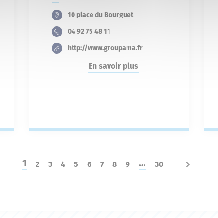
10 place du Bourguet
04 92 75 48 11
http://www.groupama.fr
En savoir plus
1
…
2
3
4
5
6
7
8
9
30