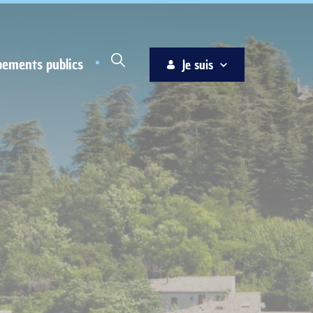
pements publics
Je suis
Habitant
Associations
Jeune
Entreprise
Ainé
Nouvel