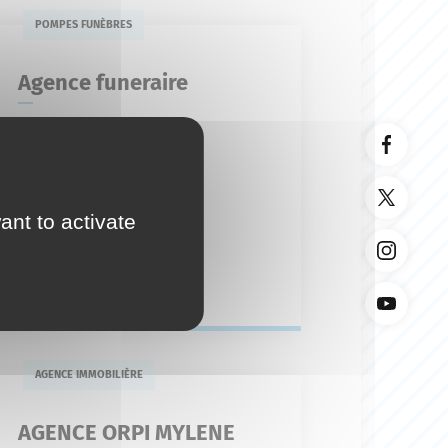
POMPES FUNÈBRES
Agence funeraire
7 avenue André
04 92 77 45 49
agence-funeraire-
olivier@orange.fr
ant to activate
En savoir plus
AGENCE IMMOBILIÈRE
AGENCE ORPI MYLENE