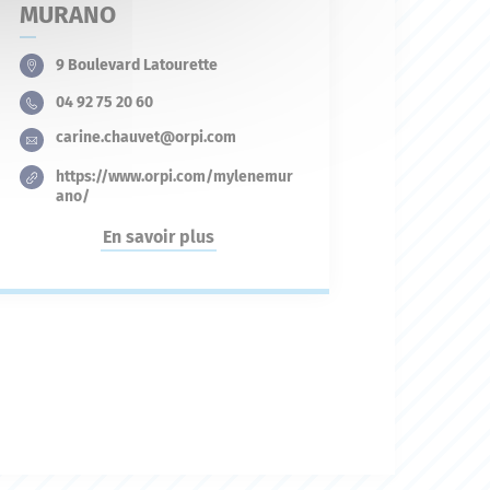
MURANO
9 Boulevard Latourette
04 92 75 20 60
carine.chauvet@orpi.com
https://www.orpi.com/mylenemur
ano/
En savoir plus