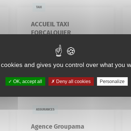
TAXI
ACCUEIL TAXI
FORCALQUIER
3 Impasse Lucrèce
06 20 67 58 62
 cookies and gives you control over what you w
accueiltaxiforcalquier04@gmail.c
om
En savoir plus
OK, accept all
Deny all cookies
Personalize
ASSURANCES
Agence Groupama