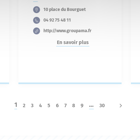
10 place du Bourguet
04 92 75 48 11
http://www.groupama.fr
En savoir plus
1
…
2
3
4
5
6
7
8
9
30