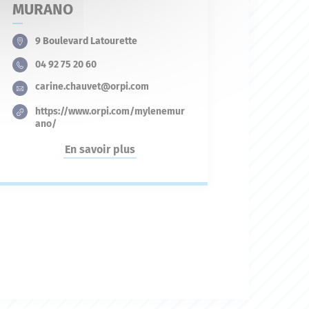
MURANO
9 Boulevard Latourette
04 92 75 20 60
carine.chauvet@orpi.com
https://www.orpi.com/mylenemur
ano/
En savoir plus