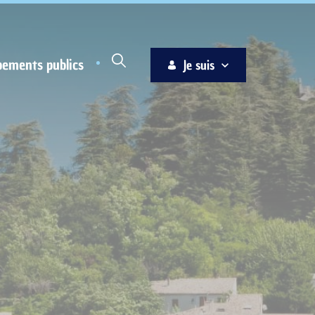
pements publics
Je suis
Habitant
Associations
Jeune
Entreprise
Ainé
Nouvel