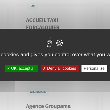
TAXI
ACCUEIL TAXI
FORCALQUIER
3 Impasse Lucrèce
06 20 67 58 62
 cookies and gives you control over what you w
accueiltaxiforcalquier04@gmail.c
om
En savoir plus
OK, accept all
Deny all cookies
Personalize
ASSURANCES
Agence Groupama