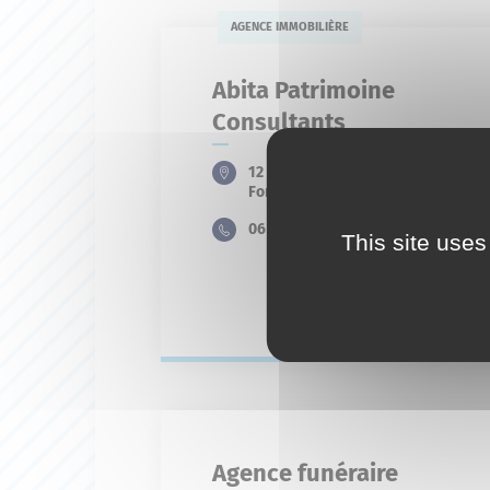
AGENCE IMMOBILIÈRE
Abita Patrimoine
Consultants
12 Lotissement Lucrece 11
Fontauris
06 58 20 00 12
This site uses
En savoir plus
Agence funéraire