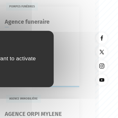
POMPES FUNÈBRES
Agence funeraire
7 avenue André
04 92 77 45 49
agence-funeraire-
olivier@orange.fr
ant to activate
En savoir plus
AGENCE IMMOBILIÈRE
AGENCE ORPI MYLENE