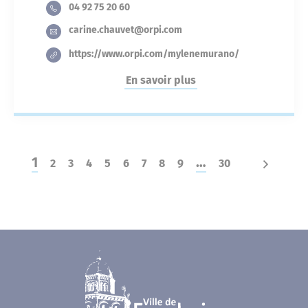
04 92 75 20 60
carine.chauvet@orpi.com
https://www.orpi.com/mylenemurano/
En savoir plus
1
…
2
3
4
5
6
7
8
9
30