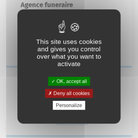
Mariage
Agence funeraire
Service-public.fr
Des actions fortes
7 avenue André
Livret de famille
Espace Naturel Sensible des Mourres
04 92 77 45 49
agence-funeraire-olivier@orange.fr
This site uses cookies
Recensement des jeunes
and gives you control
En savoir plus
Consignes de tri
over what you want to
activate
Reconnaissance d’un enfant
Déchèteries
OK, accept all
Deny all cookies
Agence funéraire
Personalize
7 avenue andré
En savoir plus