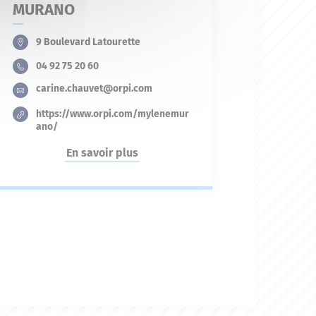
MURANO
9 Boulevard Latourette
04 92 75 20 60
carine.chauvet@orpi.com
https://www.orpi.com/mylenemur
ano/
En savoir plus