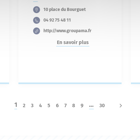
10 place du Bourguet
04 92 75 48 11
http://www.groupama.fr
En savoir plus
1
…
2
3
4
5
6
7
8
9
30