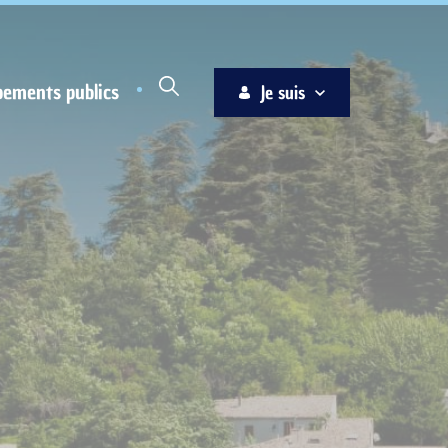
pements publics
Je suis
Habitant
Associations
Jeune
Entreprise
Ainé
Nouvel