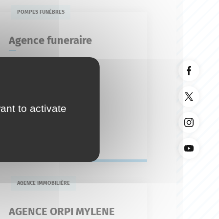
POMPES FUNÈBRES
Agence funeraire
7 avenue André
04 92 77 45 49
agence-funeraire-
olivier@orange.fr
ant to activate
En savoir plus
AGENCE IMMOBILIÈRE
AGENCE ORPI MYLENE