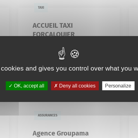
TAXI
ACCUEIL TAXI
FORCALQUIER
3 Impasse Lucrèce
06 20 67 58 62
 cookies and gives you control over what you w
accueiltaxiforcalquier04@gmail.c
om
En savoir plus
OK, accept all
Deny all cookies
Personalize
ASSURANCES
Agence Groupama