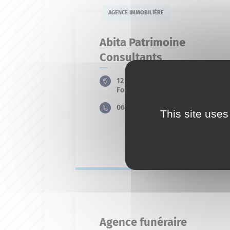
AGENCE IMMOBILIÈRE
Abita Patrimoine
Consultants
12 Lotissement Lucrece 11
Fontauris
06 58 20 00 12
This site uses
En savoir plus
Agence funéraire