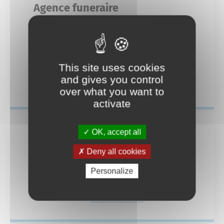
Mariage
Agence funeraire
Service-public.fr
Des actions fortes
7 avenue André
Livret de famille
Espace Naturel Sensible des Mourres
04 92 77 45 49
agence-funeraire-olivier@orange.fr
This site uses cookies
Recensement des jeunes
and gives you control
En savoir plus
Consignes de tri
over what you want to
activate
Reconnaissance d’un enfant
Déchèteries
OK, accept all
Deny all cookies
Agence funéraire
Personalize
7 avenue andré
En savoir plus