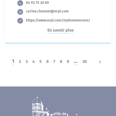
04 92 75 20 60
carine.chauvet@orpi.com
https://www.orpi.com/mylenemurano/
En savoir plus
1
…
2
3
4
5
6
7
8
9
30