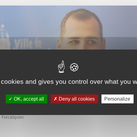
 cookies and gives you control over what you w
OK, accept all
Deny all cookies
Personalize
David Gehant
 Forcalquier.