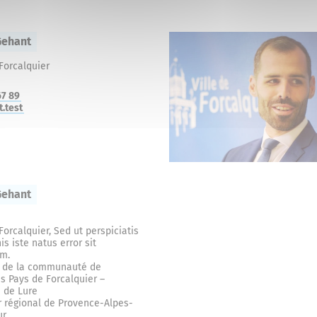
Gehant
Forcalquier
67 89
.test
Gehant
Forcalquier, Sed ut perspiciatis
s iste natus error sit
em.
t de la communauté de
 Pays de Forcalquier –
 de Lure
r régional de Provence-Alpes-
ur