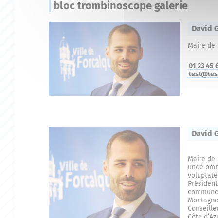
bloc trombinoscope galerie
David 
Maire de 
01 23 45 
test@test
David 
Maire de 
unde omni
voluptat
Présiden
communes
Montagne
Conseille
Côte d’Az