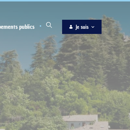
pements publics
Je suis
Habitant
Associations
Jeune
Entreprise
Ainé
Nouvel